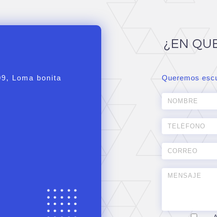
¿EN QU
09, Loma bonita
Queremos escu