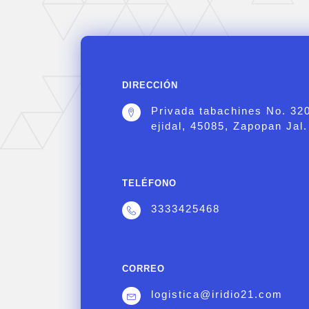
DIRECCIÓN
Privada tabachines No. 32
ejidal, 45085, Zapopan Jal.
TELÉFONO
3333425468
CORREO
logistica@iridio21.com