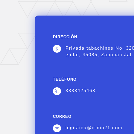
DIRECCIÓN
Privada tabachines No. 32
ejidal, 45085, Zapopan Jal.
TELÉFONO
3333425468
CORREO
logistica@iridio21.com