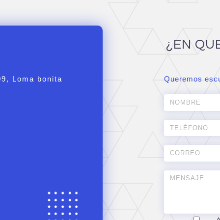
¿EN QU
09, Loma bonita
Queremos escu