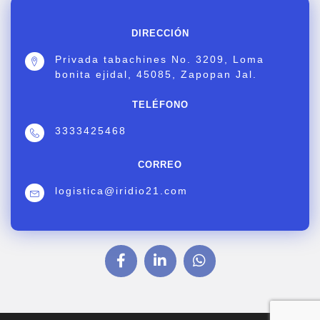
DIRECCIÓN
Privada tabachines No. 3209, Loma
bonita ejidal, 45085, Zapopan Jal.
TELÉFONO
3333425468
CORREO
logistica@iridio21.com