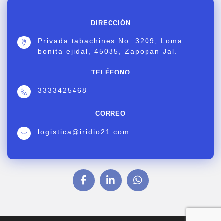
DIRECCIÓN
Privada tabachines No. 3209, Loma
bonita ejidal, 45085, Zapopan Jal.
TELÉFONO
3333425468
CORREO
logistica@iridio21.com