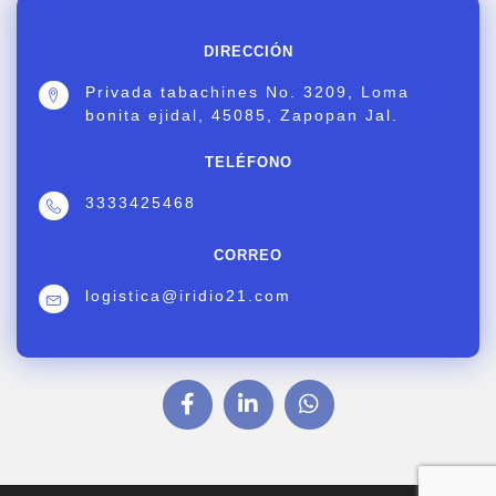
DIRECCIÓN
Privada tabachines No. 3209, Loma
bonita ejidal, 45085, Zapopan Jal.
TELÉFONO
3333425468
CORREO
logistica@iridio21.com