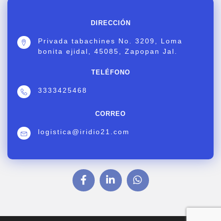
DIRECCIÓN
Privada tabachines No. 3209, Loma
bonita ejidal, 45085, Zapopan Jal.
TELÉFONO
3333425468
CORREO
logistica@iridio21.com