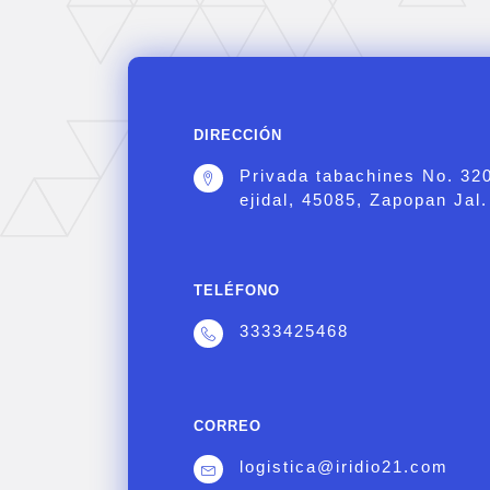
DIRECCIÓN
Privada tabachines No. 32
ejidal, 45085, Zapopan Jal.
TELÉFONO
3333425468
CORREO
logistica@iridio21.com