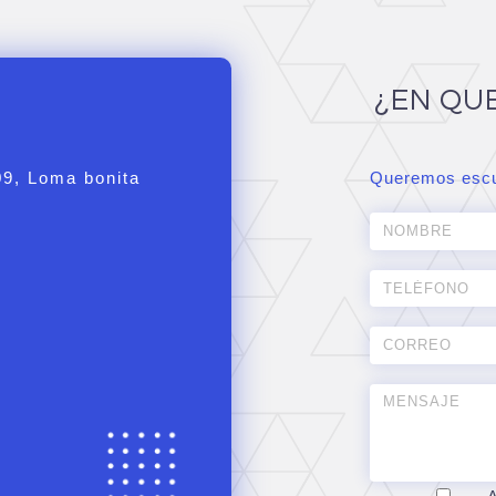
¿EN QU
09, Loma bonita
Queremos escu