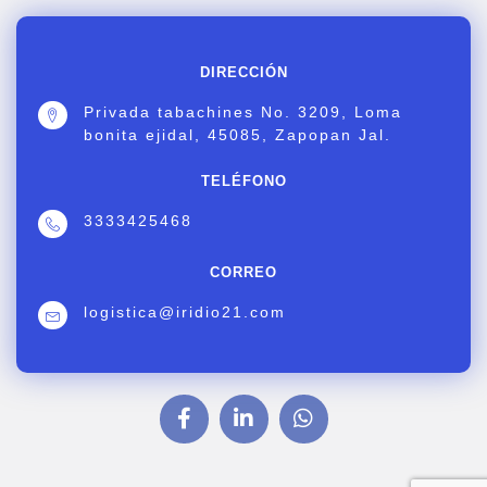
DIRECCIÓN
Privada tabachines No. 3209, Loma
bonita ejidal, 45085, Zapopan Jal.
TELÉFONO
3333425468
CORREO
logistica@iridio21.com