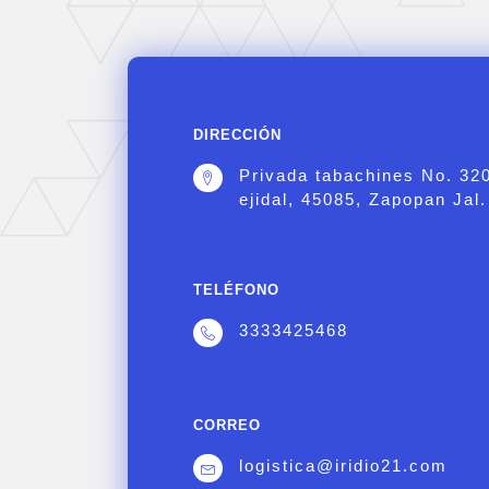
DIRECCIÓN
Privada tabachines No. 32
ejidal, 45085, Zapopan Jal.
TELÉFONO
3333425468
CORREO
logistica@iridio21.com