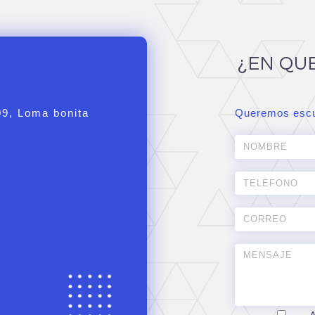
¿EN QU
09, Loma bonita
Queremos escu