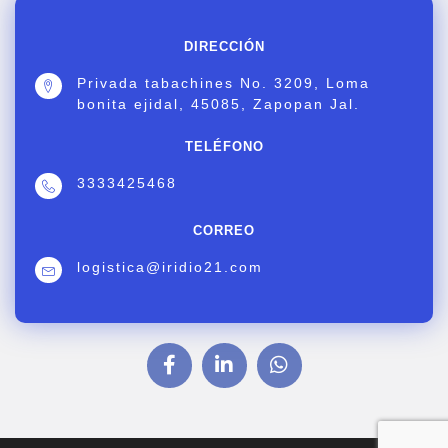
DIRECCIÓN
Privada tabachines No. 3209, Loma
bonita ejidal, 45085, Zapopan Jal.
TELÉFONO
3333425468
CORREO
logistica@iridio21.com